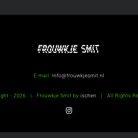
E-mail:
info@frouwkjesmit.nl
ight -
2026 | Frouwkje Smit by
ischen
| All Rights 
Instagram