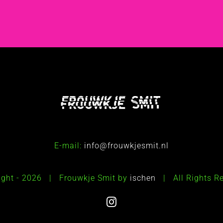
E-mail:
info@frouwkjesmit.nl
ight -
2026 | Frouwkje Smit by
ischen
| All Rights 
Instagram