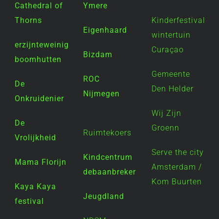
Cathedral of
Ymere
Thorns
Kinderfestival
Eigenhaard
wintertuin
erzijnteweinig
Curaçao
Bizdam
boomhutten
Gemeente
ROC
De
Den Helder
Nijmegen
Onkruidenier
Wij Zijn
De
Groenn
Ruimtekoers
Vrolijkheid
Serve the city
Kindcentrum
Mama Florijn
Amsterdam /
debaanbreker
Kom Buurten
Kaya Kaya
Jeugdland
festival