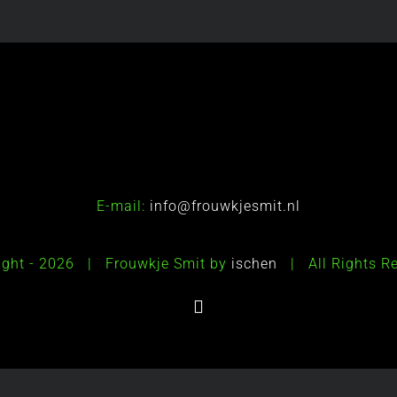
E-mail:
info@frouwkjesmit.nl
ight -
2026 | Frouwkje Smit by
ischen
| All Rights 
Instagram