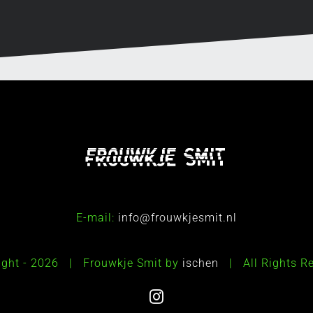
E-mail:
info@frouwkjesmit.nl
ight -
2026 | Frouwkje Smit by
ischen
| All Rights 
Instagram