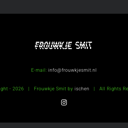
E-mail:
info@frouwkjesmit.nl
ight -
2026 | Frouwkje Smit by
ischen
| All Rights 
Instagram