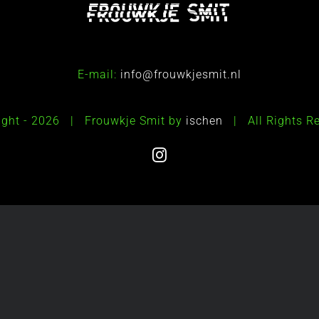
E-mail:
info@frouwkjesmit.nl
ight -
2026 | Frouwkje Smit by
ischen
| All Rights 
Instagram